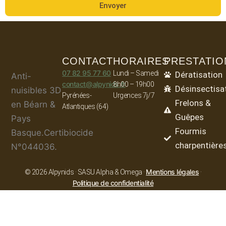
Envoyer
CONTACT
HORAIRES
PRESTATIO
07 82 95 77 60
Lundi – Samedi
Dératisation
Anti-
contact@alpynids.fr
8h00 – 19h00
Désinsectisa
nuisibles 3D
Pyrénées-
Urgences 7j/7
Frelons &
en Béarn &
Atlantiques (64)
Guêpes
Pays
Fourmis
Basque.Certibiocide
charpentière
N°044036.
Mentions légales
© 2026 Alpynids · SASU Alpha & Omega ·
·
Politique de confidentialité