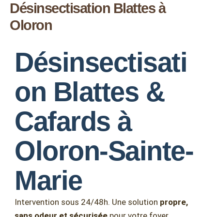
Désinsectisation Blattes à
Aller
au
Oloron
contenu
Désinsectisati
on Blattes &
Cafards à
Oloron-Sainte-
Marie
Intervention sous 24/48h. Une solution
propre,
sans odeur et sécurisée
pour votre foyer.