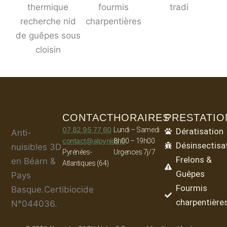
CONTACT
HORAIRES
PRESTATIO
07 82 95 77 60
Lundi – Samedi
Dératisation
Anti-
contact@alpynids.fr
8h00 – 19h00
Désinsectisa
nuisibles 3D
Pyrénées-
Urgences 7j/7
Frelons &
en Béarn &
Atlantiques (64)
Guêpes
Pays
Fourmis
Basque.Certibiocide
charpentière
N°044036.